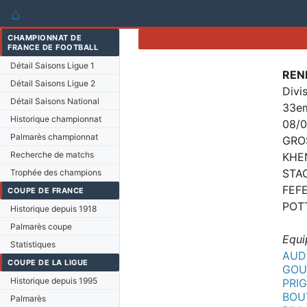
⌂
CHAMPIONNAT DE
FRANCE DE FOOTBALL
Détail Saisons Ligue 1
REN
Détail Saisons Ligue 2
Divi
Détail Saisons National
33em
Historique championnat
08/
Palmarès championnat
GROS
Recherche de matchs
KHEN
STAC
Trophée des champions
FEFE
COUPE DE FRANCE
POTT
Historique depuis 1918
Palmarès coupe
Equi
Statistiques
AUD
COUPE DE LA LIGUE
GOU
Historique depuis 1995
PRIG
BOU
Palmarès