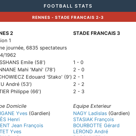
FOOTBALL STATS
RENNES - STADE FRANCAIS 2-3
NES 2
STADE FRANCAIS 3
sion 1
e journée, 6835 spectateurs
04/1962
SHANS Emile (58')
1 - 0
NANE Mahi 'Mahi' (78')
2 - 0
HOWIECZ Edouard 'Stako' (9')
2 - 1
U André (53')
2 - 2
IER Philippe (66')
2 - 3
pe Domicile
Equipe Exterieur
IGANE Yves
(Gardien)
NAGY Ladislas
(Gardien)
ÈS Henri
STASIAK François
ENT Jean François
BOURBOTTE Gérard
TET Yves
LEROND André