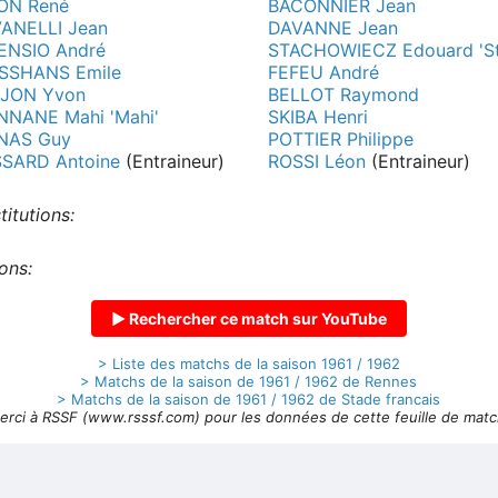
LON René
BACONNIER Jean
ANELLI Jean
DAVANNE Jean
ENSIO André
STACHOWIECZ Edouard 'St
SSHANS Emile
FEFEU André
JON Yvon
BELLOT Raymond
NNANE Mahi 'Mahi'
SKIBA Henri
NAS Guy
POTTIER Philippe
SSARD Antoine
(Entraineur)
ROSSI Léon
(Entraineur)
titutions:
ons:
▶ Rechercher ce match sur YouTube
> Liste des matchs de la saison 1961 / 1962
> Matchs de la saison de 1961 / 1962 de Rennes
> Matchs de la saison de 1961 / 1962 de Stade francais
erci à RSSF (www.rsssf.com) pour les données de cette feuille de matc