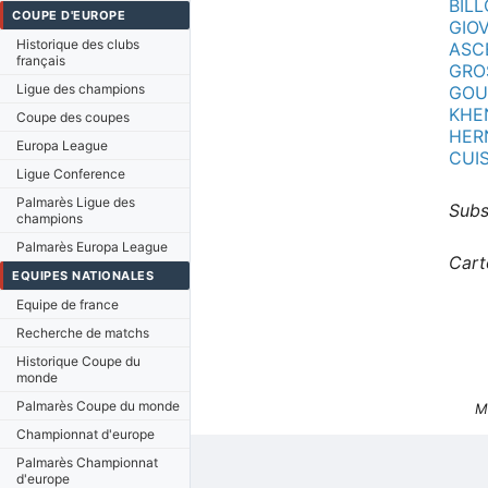
BIL
COUPE D'EUROPE
GIOV
Historique des clubs
ASC
français
GRO
Ligue des champions
GOU
KHE
Coupe des coupes
HER
Europa League
CUI
Ligue Conference
Palmarès Ligue des
Subs
champions
Palmarès Europa League
Cart
EQUIPES NATIONALES
Equipe de france
Recherche de matchs
Historique Coupe du
monde
Palmarès Coupe du monde
M
Championnat d'europe
Palmarès Championnat
d'europe