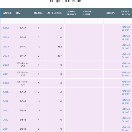
coupes d'europe.
COUPE
COUPE
DÉTAIL
ANNEE
DIV.
CLASS.
AFFLUENCE
EUROPE
FRANCE
LIGUE
SAISON
>Détail
2026
D5-D
1
0
Saison
>Détail
2025
D5-G
2
0
Saison
>Détail
2024
D4-C
10
152
Saison
>Détail
2023
D4-A
2
297
Saison
D5-Paris-
>Détail
2022
1
0
IDF
Saison
D5-Paris-
>Détail
2021
1
0
IDF
Saison
D5-Paris-
>Détail
2020
5
0
IDF
Saison
>Détail
2019
D5-G
4
0
Saison
>Détail
2018
D5-G
11
0
Saison
>Détail
2013
D5-B
12
0
Saison
>Détail
2012
D5-B
4
0
Saison
>Détail
2011
D5-B
3
0
Saison