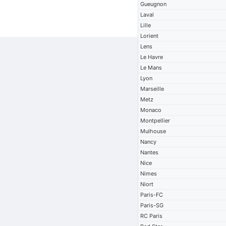
Gueugnon
Laval
Lille
Lorient
Lens
Le Havre
Le Mans
Lyon
Marseille
Metz
Monaco
Montpellier
Mulhouse
Nancy
Nantes
Nice
Nimes
Niort
Paris-FC
Paris-SG
RC Paris