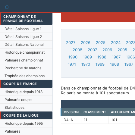
⌂
CHAMPIONNAT DE
FRANCE DE FOOTBALL
Détail Saisons Ligue 1
Détail Saisons Ligue 2
2027
2026
2025
2024
202
Détail Saisons National
2008
2007
2006
2005
Historique championnat
1990
1989
1988
1987
198
Palmarès championnat
1971
1970
1969
1968
1967
Recherche de matchs
Trophée des champions
COUPE DE FRANCE
Dans ce championnat de football de D4-
Historique depuis 1918
Rc paris se monte à 101 spectateurs.
Palmarès coupe
Statistiques
DIVISION
CLASSEMENT
AFFLUENCE M
COUPE DE LA LIGUE
D4-A
11
101
Historique depuis 1995
Palmarès