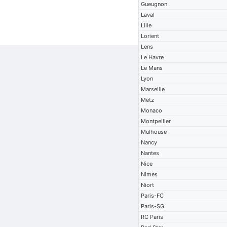
Gueugnon
Laval
Lille
Lorient
Lens
Le Havre
Le Mans
Lyon
Marseille
Metz
Monaco
Montpellier
Mulhouse
Nancy
Nantes
Nice
Nimes
Niort
Paris-FC
Paris-SG
RC Paris