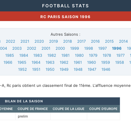
FOOTBALL STATS
RC PARIS SAISON 1996
Autres Saisons :
3
2022
2021
2020
2019
2018
2017
2016
2015
2014
2004
2003
2002
2001
2000
1999
1998
1997
1996
1
6
1985
1984
1983
1982
1981
1980
1979
1978
1977
1966
1965
1964
1963
1962
1961
1960
1959
1958
1952
1951
1950
1949
1948
1947
1946
A, Rc paris obtient un classement final de 11ème. L'affluence moyenne
BILAN DE LA SAISON
OYENNE
COUPE DE FRANCE
COUPE DE LA LIGUE
COUPE D'EUROPE
prelim