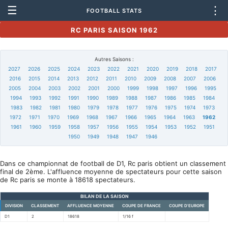
☰
⋮
FOOTBALL STATS
RC PARIS SAISON 1962
Autres Saisons :
2027
2026
2025
2024
2023
2022
2021
2020
2019
2018
2017
2016
2015
2014
2013
2012
2011
2010
2009
2008
2007
2006
2005
2004
2003
2002
2001
2000
1999
1998
1997
1996
1995
1994
1993
1992
1991
1990
1989
1988
1987
1986
1985
1984
1983
1982
1981
1980
1979
1978
1977
1976
1975
1974
1973
1972
1971
1970
1969
1968
1967
1966
1965
1964
1963
1962
1961
1960
1959
1958
1957
1956
1955
1954
1953
1952
1951
1950
1949
1948
1947
1946
Dans ce championnat de football de D1, Rc paris obtient un classement
final de 2ème. L'affluence moyenne de spectateurs pour cette saison
de Rc paris se monte à 18618 spectateurs.
BILAN DE LA SAISON
DIVISION
CLASSEMENT
AFFLUENCE MOYENNE
COUPE DE FRANCE
COUPE D'EUROPE
D1
2
18618
1/16 f