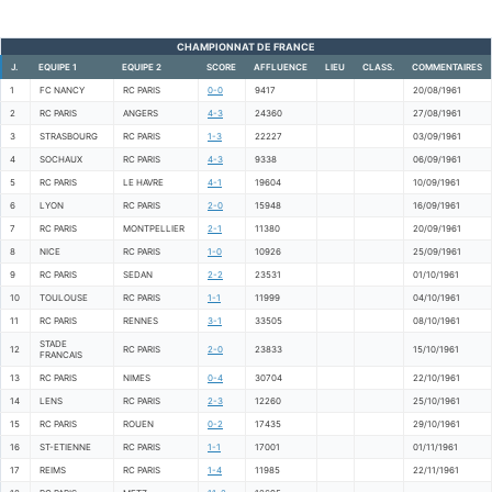
CHAMPIONNAT DE FRANCE
J.
EQUIPE 1
EQUIPE 2
SCORE
AFFLUENCE
LIEU
CLASS.
COMMENTAIRES
1
FC NANCY
RC PARIS
0-0
9417
20/08/1961
2
RC PARIS
ANGERS
4-3
24360
27/08/1961
3
STRASBOURG
RC PARIS
1-3
22227
03/09/1961
4
SOCHAUX
RC PARIS
4-3
9338
06/09/1961
5
RC PARIS
LE HAVRE
4-1
19604
10/09/1961
6
LYON
RC PARIS
2-0
15948
16/09/1961
7
RC PARIS
MONTPELLIER
2-1
11380
20/09/1961
8
NICE
RC PARIS
1-0
10926
25/09/1961
9
RC PARIS
SEDAN
2-2
23531
01/10/1961
10
TOULOUSE
RC PARIS
1-1
11999
04/10/1961
11
RC PARIS
RENNES
3-1
33505
08/10/1961
STADE
12
RC PARIS
2-0
23833
15/10/1961
FRANCAIS
13
RC PARIS
NIMES
0-4
30704
22/10/1961
14
LENS
RC PARIS
2-3
12260
25/10/1961
15
RC PARIS
ROUEN
0-2
17435
29/10/1961
16
ST-ETIENNE
RC PARIS
1-1
17001
01/11/1961
17
REIMS
RC PARIS
1-4
11985
22/11/1961