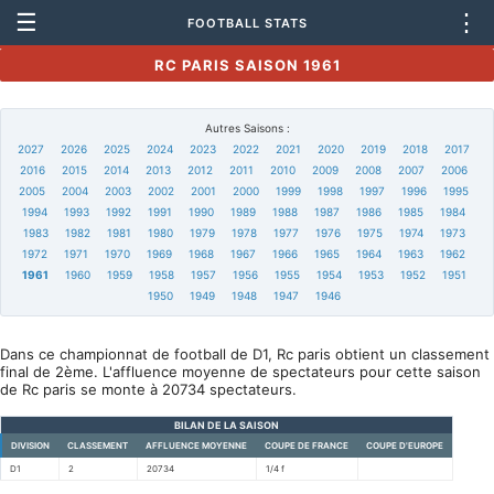
☰
⋮
FOOTBALL STATS
RC PARIS SAISON 1961
Autres Saisons :
2027
2026
2025
2024
2023
2022
2021
2020
2019
2018
2017
2016
2015
2014
2013
2012
2011
2010
2009
2008
2007
2006
2005
2004
2003
2002
2001
2000
1999
1998
1997
1996
1995
1994
1993
1992
1991
1990
1989
1988
1987
1986
1985
1984
1983
1982
1981
1980
1979
1978
1977
1976
1975
1974
1973
1972
1971
1970
1969
1968
1967
1966
1965
1964
1963
1962
1961
1960
1959
1958
1957
1956
1955
1954
1953
1952
1951
1950
1949
1948
1947
1946
Dans ce championnat de football de D1, Rc paris obtient un classement
final de 2ème. L'affluence moyenne de spectateurs pour cette saison
de Rc paris se monte à 20734 spectateurs.
BILAN DE LA SAISON
DIVISION
CLASSEMENT
AFFLUENCE MOYENNE
COUPE DE FRANCE
COUPE D'EUROPE
D1
2
20734
1/4 f