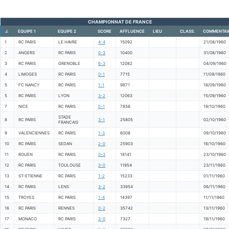
CHAMPIONNAT DE FRANCE
J.
EQUIPE 1
EQUIPE 2
SCORE
AFFLUENCE
LIEU
CLASS.
COMMENTAI
1
RC PARIS
LE HAVRE
4-4
15092
21/08/1960
2
ANGERS
RC PARIS
0-3
10400
31/08/1960
3
RC PARIS
GRENOBLE
6-3
12082
04/09/1960
4
LIMOGES
RC PARIS
0-1
7715
11/09/1960
5
FC NANCY
RC PARIS
1-1
9871
18/09/1960
5
RC PARIS
LYON
3-2
12063
15/09/1960
7
NICE
RC PARIS
0-1
7856
19/10/1960
STADE
8
RC PARIS
3-1
25805
02/10/1960
FRANCAIS
9
VALENCIENNES
RC PARIS
1-3
6008
09/10/1960
10
RC PARIS
SEDAN
2-0
25903
16/10/1960
11
ROUEN
RC PARIS
0-3
18141
23/10/1960
12
RC PARIS
TOULOUSE
3-0
11954
23/11/1960
13
ST-ETIENNE
RC PARIS
1-2
15233
01/11/1960
14
RC PARIS
LENS
3-2
33954
06/11/1960
15
TROYES
RC PARIS
1-4
14397
11/11/1960
16
RC PARIS
RENNES
0-2
35742
13/11/1960
17
MONACO
RC PARIS
3-0
7327
19/11/1960