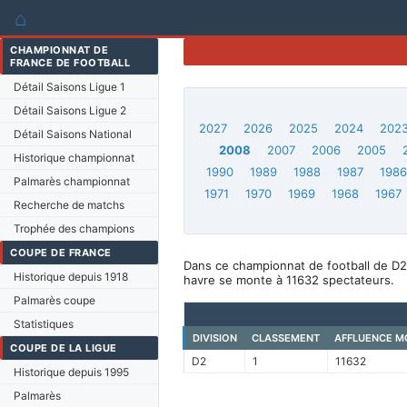
⌂
CHAMPIONNAT DE
FRANCE DE FOOTBALL
Détail Saisons Ligue 1
Détail Saisons Ligue 2
2027
2026
2025
2024
202
Détail Saisons National
2008
2007
2006
2005
Historique championnat
1990
1989
1988
1987
198
Palmarès championnat
1971
1970
1969
1968
1967
Recherche de matchs
Trophée des champions
COUPE DE FRANCE
Dans ce championnat de football de D2,
Historique depuis 1918
havre se monte à 11632 spectateurs.
Palmarès coupe
Statistiques
DIVISION
CLASSEMENT
AFFLUENCE M
COUPE DE LA LIGUE
D2
1
11632
Historique depuis 1995
Palmarès