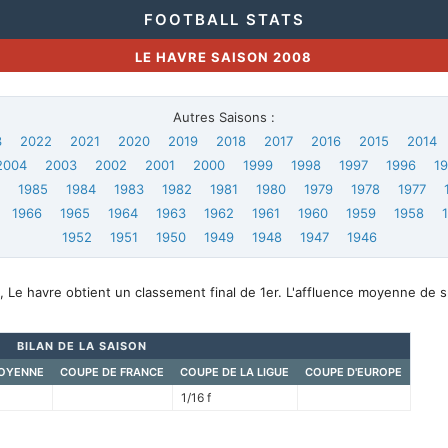
FOOTBALL STATS
LE HAVRE SAISON 2008
Autres Saisons :
3
2022
2021
2020
2019
2018
2017
2016
2015
2014
2004
2003
2002
2001
2000
1999
1998
1997
1996
1
6
1985
1984
1983
1982
1981
1980
1979
1978
1977
1966
1965
1964
1963
1962
1961
1960
1959
1958
1952
1951
1950
1949
1948
1947
1946
 Le havre obtient un classement final de 1er. L'affluence moyenne de 
BILAN DE LA SAISON
OYENNE
COUPE DE FRANCE
COUPE DE LA LIGUE
COUPE D'EUROPE
1/16 f