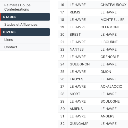
16
LE HAVRE
CHATEAUROUX
Palmarès Coupe
Confederations
17
REIMS
LE HAVRE
STADES
18
LE HAVRE
MONTPELLIER
Stades et Affluences
19
LE HAVRE
CLERMONT
DIVERS
20
BREST
LE HAVRE
Liens
21
LE HAVRE
LIBOURNE
Contact
22
NANTES
LE HAVRE
23
LE HAVRE
GRENOBLE
24
GUEUGNON
LE HAVRE
25
LE HAVRE
DIJON
26
TROYES
LE HAVRE
27
LE HAVRE
AC-AJACCIO
28
NIORT
LE HAVRE
29
LE HAVRE
BOULOGNE
30
AMIENS
LE HAVRE
31
LE HAVRE
ANGERS
32
GUINGAMP
LE HAVRE