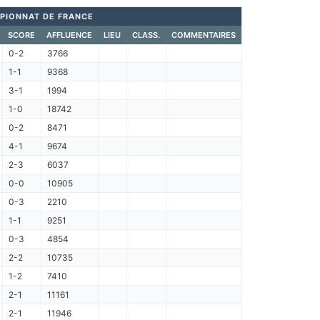
PIONNAT DE FRANCE
SCORE
AFFLUENCE
LIEU
CLASS.
COMMENTAIRES
0-2
3766
1-1
9368
3-1
1994
1-0
18742
0-2
8471
4-1
9674
2-3
6037
0-0
10905
0-3
2210
1-1
9251
0-3
4854
2-2
10735
1-2
7410
2-1
11161
2-1
11946