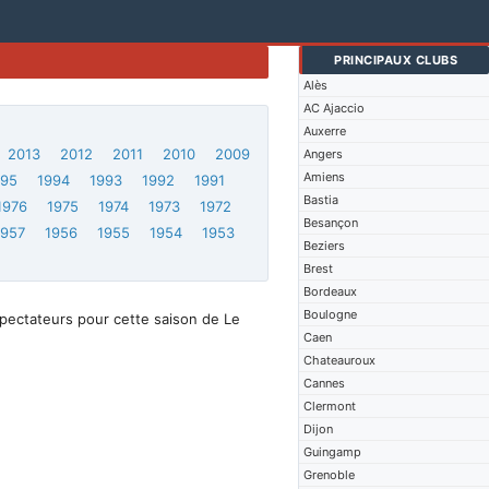
PRINCIPAUX CLUBS
Alès
AC Ajaccio
Auxerre
2013
2012
2011
2010
2009
Angers
Amiens
995
1994
1993
1992
1991
Bastia
1976
1975
1974
1973
1972
Besançon
1957
1956
1955
1954
1953
Beziers
Brest
Bordeaux
Boulogne
spectateurs pour cette saison de Le
Caen
Chateauroux
Cannes
Clermont
Dijon
Guingamp
Grenoble