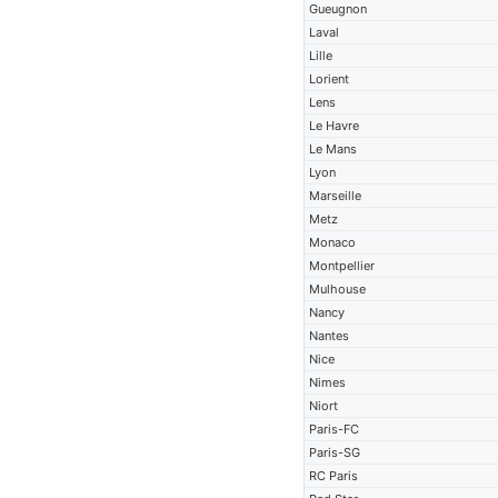
Gueugnon
Laval
Lille
Lorient
Lens
Le Havre
Le Mans
Lyon
Marseille
Metz
Monaco
Montpellier
Mulhouse
Nancy
Nantes
Nice
Nimes
Niort
Paris-FC
Paris-SG
RC Paris