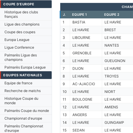
COUPE D'EUROPE
CHAM
Historique des clubs
J.
EQUIPE 1
EQUIPE 2
français
1
BASTIA
LE HAVRE
Ligue des champions
2
LE HAVRE
BREST
Coupe des coupes
3
LIBOURNE
LE HAVRE
Europa League
4
LE HAVRE
NANTES
Ligue Conference
5
GRENOBLE
LE HAVRE
Palmarès Ligue des
champions
6
LE HAVRE
GUEUGNON
Palmarès Europa League
7
DIJON
LE HAVRE
EQUIPES NATIONALES
8
LE HAVRE
TROYES
Equipe de france
9
AC-AJACCIO
LE HAVRE
Recherche de matchs
10
LE HAVRE
NIORT
Historique Coupe du
11
BOULOGNE
LE HAVRE
monde
12
LE HAVRE
AMIENS
Palmarès Coupe du monde
13
ANGERS
LE HAVRE
Championnat d'europe
14
LE HAVRE
GUINGAMP
Palmarès Championnat
15
SEDAN
LE HAVRE
d'europe