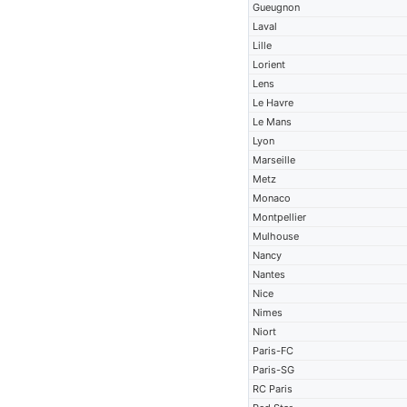
Gueugnon
Laval
Lille
Lorient
Lens
Le Havre
Le Mans
Lyon
Marseille
Metz
Monaco
Montpellier
Mulhouse
Nancy
Nantes
Nice
Nimes
Niort
Paris-FC
Paris-SG
RC Paris