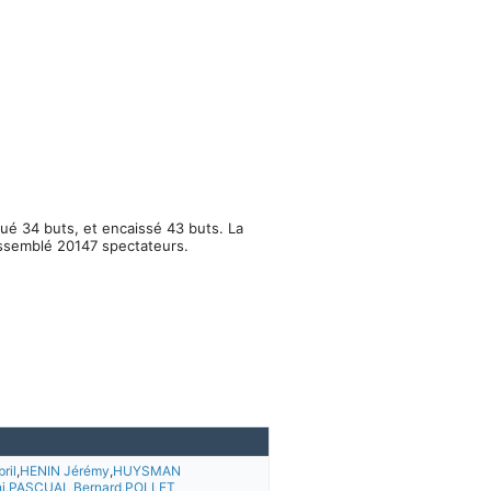
qué 34 buts, et encaissé 43 buts. La
assemblé 20147 spectateurs.
ril
,
HENIN Jérémy
,
HUYSMAN
i
,
PASCUAL Bernard
,
POLLET