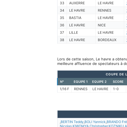
33
AUXERRE
LE HAVRE
34
LE HAVRE
RENNES
35
BASTIA
LE HAVRE
36
LE HAVRE
NICE
37
LILLE
LE HAVRE
38
LE HAVRE
BORDEAUX
Lors de cette saison, Le havre a obtenu
meilleure affluence de spectateurs à d
COUPE DE L
N°
EQUIPE 1
EQUIPE 2
SCORE
1/16 F
RENNES
LE HAVRE
1-0
,
BERTIN Teddy
,
BOLI Yannick
,
BRANDO Fré
Nicolas
,
KIWOMYA Christopher
,
KOZNIKU A