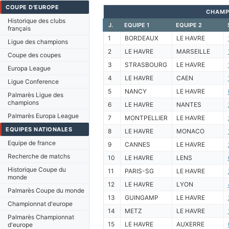
COUPE D'EUROPE
CHAMP
Historique des clubs
J.
EQUIPE 1
EQUIPE 2
français
1
BORDEAUX
LE HAVRE
Ligue des champions
2
LE HAVRE
MARSEILLE
Coupe des coupes
3
STRASBOURG
LE HAVRE
Europa League
4
LE HAVRE
CAEN
Ligue Conference
5
NANCY
LE HAVRE
Palmarès Ligue des
champions
6
LE HAVRE
NANTES
Palmarès Europa League
7
MONTPELLIER
LE HAVRE
EQUIPES NATIONALES
8
LE HAVRE
MONACO
Equipe de france
9
CANNES
LE HAVRE
Recherche de matchs
10
LE HAVRE
LENS
Historique Coupe du
11
PARIS-SG
LE HAVRE
monde
12
LE HAVRE
LYON
Palmarès Coupe du monde
13
GUINGAMP
LE HAVRE
Championnat d'europe
14
METZ
LE HAVRE
Palmarès Championnat
15
LE HAVRE
AUXERRE
d'europe