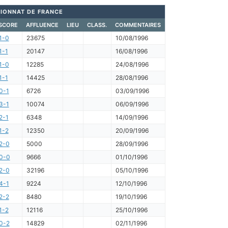
IONNAT DE FRANCE
SCORE
AFFLUENCE
LIEU
CLASS.
COMMENTAIRES
1-0
23675
10/08/1996
1-1
20147
16/08/1996
1-0
12285
24/08/1996
1-1
14425
28/08/1996
0-1
6726
03/09/1996
3-1
10074
06/09/1996
2-1
6348
14/09/1996
1-2
12350
20/09/1996
2-0
5000
28/09/1996
0-0
9666
01/10/1996
2-0
32196
05/10/1996
4-1
9224
12/10/1996
2-2
8480
19/10/1996
1-2
12116
25/10/1996
0-2
14829
02/11/1996