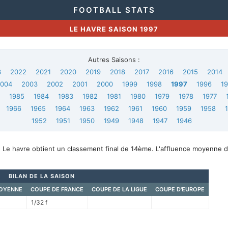
FOOTBALL STATS
LE HAVRE SAISON 1997
Autres Saisons :
3
2022
2021
2020
2019
2018
2017
2016
2015
2014
2004
2003
2002
2001
2000
1999
1998
1997
1996
1
6
1985
1984
1983
1982
1981
1980
1979
1978
1977
1966
1965
1964
1963
1962
1961
1960
1959
1958
1952
1951
1950
1949
1948
1947
1946
, Le havre obtient un classement final de 14ème. L'affluence moyenne d
BILAN DE LA SAISON
OYENNE
COUPE DE FRANCE
COUPE DE LA LIGUE
COUPE D'EUROPE
1/32 f