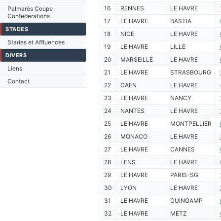
16
RENNES
LE HAVRE
Palmarès Coupe
Confederations
17
LE HAVRE
BASTIA
STADES
18
NICE
LE HAVRE
Stades et Affluences
19
LE HAVRE
LILLE
DIVERS
20
MARSEILLE
LE HAVRE
Liens
21
LE HAVRE
STRASBOURG
Contact
22
CAEN
LE HAVRE
23
LE HAVRE
NANCY
24
NANTES
LE HAVRE
25
LE HAVRE
MONTPELLIER
26
MONACO
LE HAVRE
27
LE HAVRE
CANNES
28
LENS
LE HAVRE
29
LE HAVRE
PARIS-SG
30
LYON
LE HAVRE
31
LE HAVRE
GUINGAMP
32
LE HAVRE
METZ