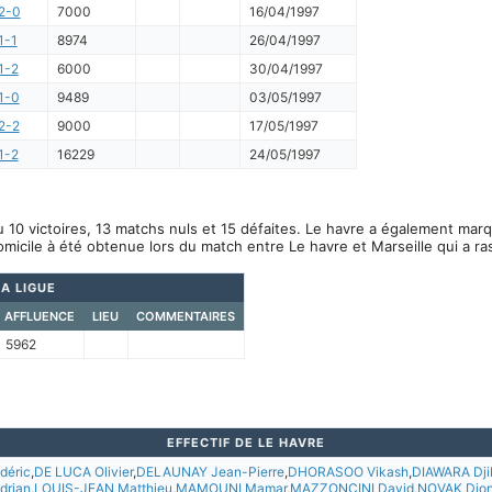
2-0
7000
16/04/1997
1-1
8974
26/04/1997
1-2
6000
30/04/1997
1-0
9489
03/05/1997
2-2
9000
17/05/1997
1-2
16229
24/05/1997
 10 victoires, 13 matchs nuls et 15 défaites. Le havre a également mar
omicile à été obtenue lors du match entre Le havre et Marseille qui a r
A LIGUE
AFFLUENCE
LIEU
COMMENTAIRES
5962
EFFECTIF DE LE HAVRE
déric
,
DE LUCA Olivier
,
DELAUNAY Jean-Pierre
,
DHORASOO Vikash
,
DIAWARA Djib
drian
,
LOUIS-JEAN Matthieu
,
MAMOUNI Mamar
,
MAZZONCINI David
,
NOVAK Djon