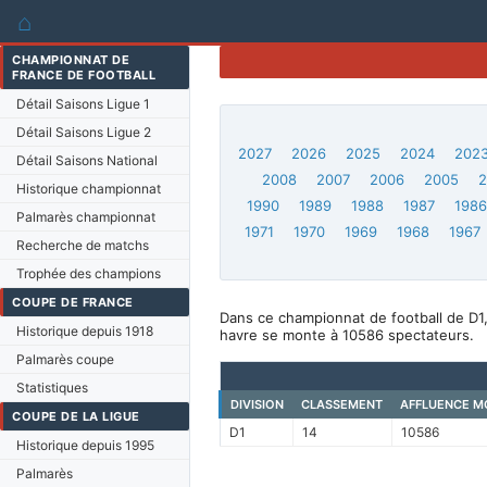
⌂
CHAMPIONNAT DE
FRANCE DE FOOTBALL
Détail Saisons Ligue 1
Détail Saisons Ligue 2
2027
2026
2025
2024
202
Détail Saisons National
2008
2007
2006
2005
Historique championnat
1990
1989
1988
1987
198
Palmarès championnat
1971
1970
1969
1968
1967
Recherche de matchs
Trophée des champions
COUPE DE FRANCE
Dans ce championnat de football de D1
Historique depuis 1918
havre se monte à 10586 spectateurs.
Palmarès coupe
Statistiques
DIVISION
CLASSEMENT
AFFLUENCE M
COUPE DE LA LIGUE
D1
14
10586
Historique depuis 1995
Palmarès