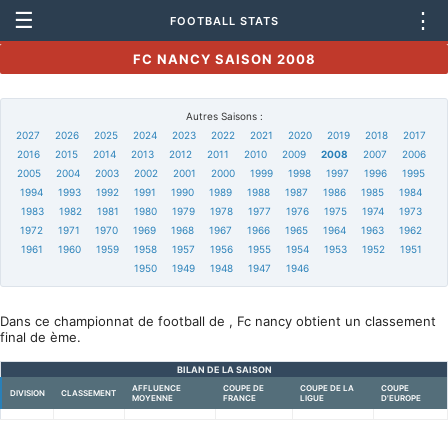
☰
⋮
FOOTBALL STATS
FC NANCY SAISON 2008
Autres Saisons :
2027
2026
2025
2024
2023
2022
2021
2020
2019
2018
2017
2016
2015
2014
2013
2012
2011
2010
2009
2008
2007
2006
2005
2004
2003
2002
2001
2000
1999
1998
1997
1996
1995
1994
1993
1992
1991
1990
1989
1988
1987
1986
1985
1984
1983
1982
1981
1980
1979
1978
1977
1976
1975
1974
1973
1972
1971
1970
1969
1968
1967
1966
1965
1964
1963
1962
1961
1960
1959
1958
1957
1956
1955
1954
1953
1952
1951
1950
1949
1948
1947
1946
Dans ce championnat de football de , Fc nancy obtient un classement
final de ème.
BILAN DE LA SAISON
AFFLUENCE
COUPE DE
COUPE DE LA
COUPE
DIVISION
CLASSEMENT
MOYENNE
FRANCE
LIGUE
D'EUROPE