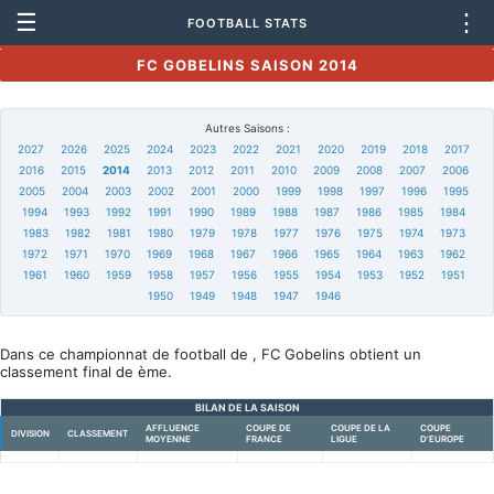
☰
⋮
FOOTBALL STATS
FC GOBELINS SAISON 2014
Autres Saisons :
2027
2026
2025
2024
2023
2022
2021
2020
2019
2018
2017
2016
2015
2014
2013
2012
2011
2010
2009
2008
2007
2006
2005
2004
2003
2002
2001
2000
1999
1998
1997
1996
1995
1994
1993
1992
1991
1990
1989
1988
1987
1986
1985
1984
1983
1982
1981
1980
1979
1978
1977
1976
1975
1974
1973
1972
1971
1970
1969
1968
1967
1966
1965
1964
1963
1962
1961
1960
1959
1958
1957
1956
1955
1954
1953
1952
1951
1950
1949
1948
1947
1946
Dans ce championnat de football de , FC Gobelins obtient un
classement final de ème.
BILAN DE LA SAISON
AFFLUENCE
COUPE DE
COUPE DE LA
COUPE
DIVISION
CLASSEMENT
MOYENNE
FRANCE
LIGUE
D'EUROPE