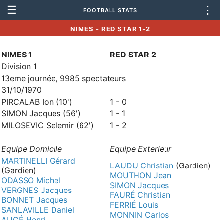
☰
⋮
FOOTBALL STATS
NIMES - RED STAR 1-2
NIMES 1
RED STAR 2
Division 1
13eme journée, 9985 spectateurs
31/10/1970
PIRCALAB Ion (10')
1 - 0
SIMON Jacques (56')
1 - 1
MILOSEVIC Selemir (62')
1 - 2
Equipe Domicile
Equipe Exterieur
MARTINELLI Gérard
LAUDU Christian
(Gardien)
(Gardien)
MOUTHON Jean
ODASSO Michel
SIMON Jacques
VERGNES Jacques
FAURÉ Christian
BONNET Jacques
FERRIÉ Louis
SANLAVILLE Daniel
MONNIN Carlos
AUGÉ Henri