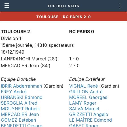
☰
⋮
FOOTBALL STATS
TOULOUSE - RC PARIS 2-0
TOULOUSE 2
RC PARIS 0
Division 1
15eme journée, 14810 spectateurs
18/12/1949
LANFRANCHI Marcel (28')
1 - 0
MERCADIER Jean (84')
2 - 0
Equipe Domicile
Equipe Exterieur
IBRIR Abderrahman
(Gardien)
VIGNAL René
(Gardien)
FREY André
GRILLON André
URBANSKI Edmond
MOREEL Georges
SBROGLIA Alfred
LAMY Roger
MOUYNET Robert
SALVA Marcel
MERCADIER Jean
GRIZZETTI Angelo
GOMEZ Estéban
LE MAÎTRE Edmond
BENEDETTI Cesare
GABET Roger